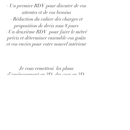
· Un premier RDV pour discuter de vos
attentes et de vos besoins
· Rédaction du cahier des charges et
proposition de devis sous 8 jours
· Un deuxième RDV pour faire le métré
précis et déterminer ensemble vos goûts
et vos envies pour votre nouvel intérieur
Je vous remettrai les plans
d’aménagement en 2D, des vues en 3D,
une proposition de choix de matériaux,
de couleurs, de mobiliers et je vous
accompagnerai dans la recherche
d'
artisans.
Tarifs :
· Sur devis : Prix au forfait fixé en